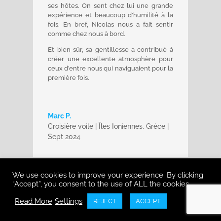
ses hôtes. On sent chez lui une grande
expérience et beaucoup d’humilité à la
fois.
En bref, Nicolas nous a fait sentir
comme chez nous à bord.
Et bien sûr, sa gentillesse a contribué à
créer une excellente atmosphère pour
ceux d’entre nous qui naviguaient pour la
première fois.
Marc P.
Croisière voile | Îles Ioniennes, Grèce |
Sept 2024
We use cookies to improve your experience. By clicking
“Accept”, you consent to the use of ALL the cookies.
Tout était très bien organisé et notre
Read More
Settings
REJECT
ACCEPT
skipper Nicolas était très professionnel. Il
nous a permis d’apporter notre aide là où
c’était nécessaire et nous a donné des