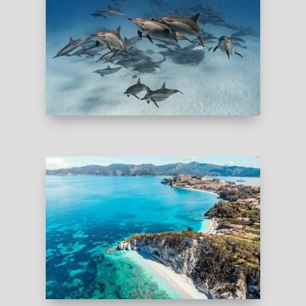
свободными дельфинами в Красном Море
Это фридайв-круиз на парусной яхте по
системе Всё Включено
ЕГИПЕТ
ИТАЛИЯ