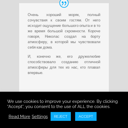
Очень хороший моряк, полный
сочувствия к своим гостям. От него
исходит ощущение большого опыта и в то
же время большой скромности.
Короче
говоря, Николас создал на борту
атмосферу, в которой мы чувствовали
себя как дома.
И, конечно же, его дружелюбие
способствовало созданию отличной
атмосферы для тех из нас, кто плавал
впервые.
Марк П.
Парусный круиз | Ионические острова,
We use cookies to improve your experience. By clicking
“Accept”, you consent to the use of ALL the cookies.
Греция | Сентябрь 2024 г.
Read More
Settings
REJECT
ACCEPT