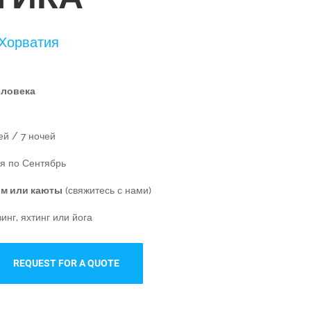
 Хорватия
еловека
ей / 7 ночей
я по Сентябрь
ом или каюты
(свяжитесь с нами)
инг, яхтинг или йога
REQUEST FOR A QUOTE