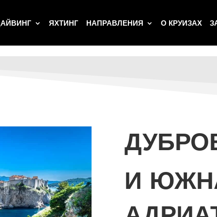
АЙВИНГ
ЯХТИНГ
НАПРАВЛЕНИЯ
О КРУИЗАХ
З
ДУБРО
И ЮЖН
АДРИА