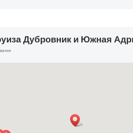
руиза Дубровник и Южная Адр
рватия