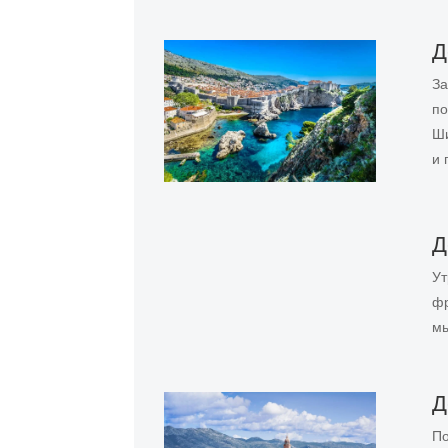
Д
За
по
Ши
и 
Д
Ут
фр
мы
Д
По