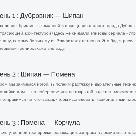
ень 1 : Дубровник — Шипан
селение, брифинг с командой и посещение старого города Дубровн
трясающей архитектурой (здесь же снимали эпизоды сериала «Игр
пану, самому большому из Элафитских островов. Это будет рассл
первыми тренировками вне воды.
ень 2 : Шипан — Помена
ром мы займемся йогой, выполним растяжку и дыхательные техники
идайвингом — на побережье или на открытой воде в зависимости о
 отправимся на юго-запад, чтобы исследовать Национальный парк
ень 3 : Помена — Корчула
сле утренней тренировки, релаксации, завтрака и лекции мы отплы