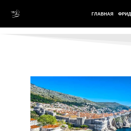
expose_php = Off
ГЛАВНАЯ
ФРИД