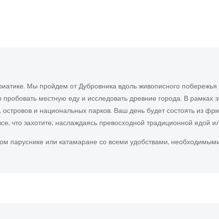
риатике. Мы пройдем от Дубровника вдоль живописного побережья
ы пробовать местную еду и исследовать древние города. В рамках э
 островов и национальных парков. Ваш день будет состоять из фр
ь все, что захотите, наслаждаясь превосходной традиционной едой и
ом паруснике или катамаране со всеми удобствами, необходимыми 