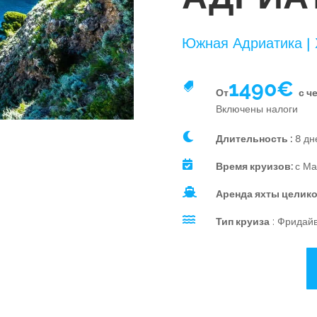
Южная Адриатика |
1490€

От
с ч
Включены налоги

Длительность :
8 дн

Время круизов:
с Ма

Аренда яхты целик

Тип круиза
: Фридайв