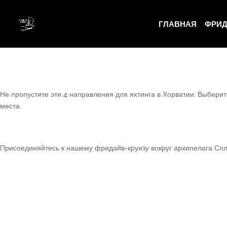
expose_php = Off
ГЛАВНАЯ
ФРИД
Не пропустите эти 4 направления для яхтинга в Хорватии. Выбери
места.
Присоединяйтесь к нашему фридайв-круизу вокруг архипелага Сплит